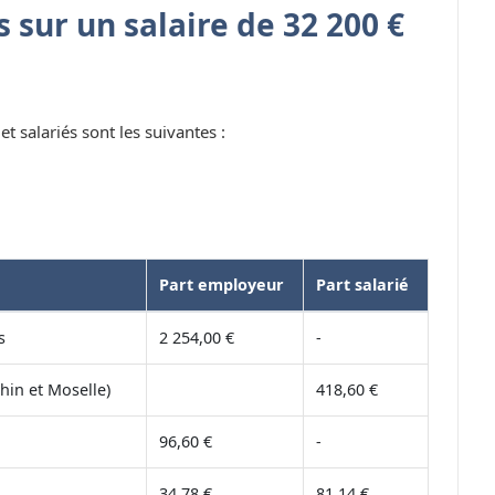
 sur un salaire de 32 200 €
t salariés sont les suivantes :
Part employeur
Part salarié
s
2 254,00 €
-
hin et Moselle)
418,60 €
96,60 €
-
34,78 €
81,14 €