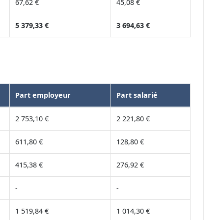
67,62 €
45,08 €
5 379,33 €
3 694,63 €
Part employeur
Part salarié
2 753,10 €
2 221,80 €
611,80 €
128,80 €
415,38 €
276,92 €
-
-
1 519,84 €
1 014,30 €