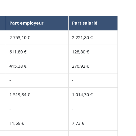
Part employeur
Part salarié
2 753,10 €
2 221,80 €
611,80 €
128,80 €
415,38 €
276,92 €
-
-
1 519,84 €
1 014,30 €
-
-
11,59 €
7,73 €