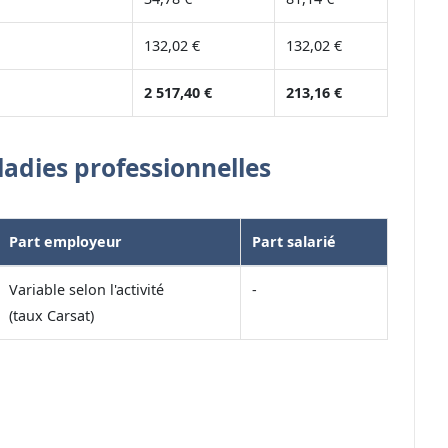
132,02 €
132,02 €
2 517,40 €
213,16 €
ladies professionnelles
Part employeur
Part salarié
Variable selon l'activité
-
(taux Carsat)