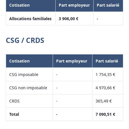
Cotisation
Part employeur
Part salarié
Allocations familiales
3 906,00 €
-
CSG / CRDS
Cotisation
Part employeur
Part salarié
CSG imposable
-
1 754,35 €
CSG non-imposable
-
4 970,66 €
CRDS
-
365,49 €
Total
-
7 090,51 €