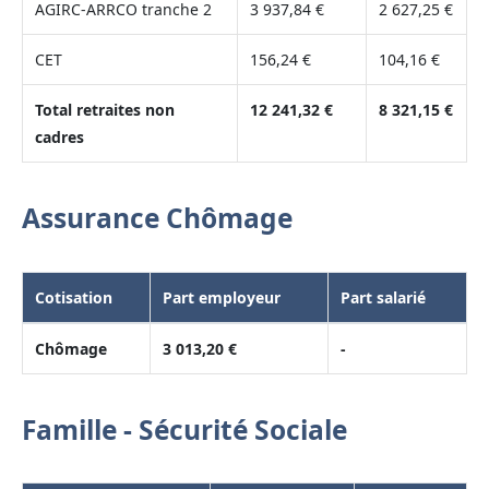
AGIRC-ARRCO tranche 2
3 937,84 €
2 627,25 €
CET
156,24 €
104,16 €
Total retraites non
12 241,32 €
8 321,15 €
cadres
Assurance Chômage
Cotisation
Part employeur
Part salarié
Chômage
3 013,20 €
-
Famille - Sécurité Sociale