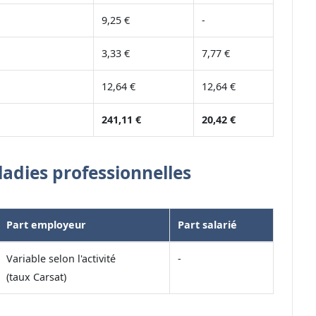
9,25 €
-
3,33 €
7,77 €
12,64 €
12,64 €
241,11 €
20,42 €
ladies professionnelles
Part employeur
Part salarié
Variable selon l'activité
-
(taux Carsat)