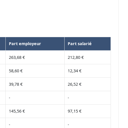
Part employeur
Part salarié
263,68 €
212,80 €
58,60 €
12,34 €
39,78 €
26,52 €
-
-
145,56 €
97,15 €
-
-