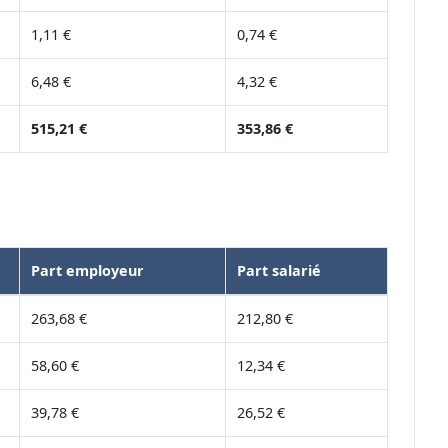
1,11 €
0,74 €
6,48 €
4,32 €
515,21 €
353,86 €
Part employeur
Part salarié
263,68 €
212,80 €
58,60 €
12,34 €
39,78 €
26,52 €