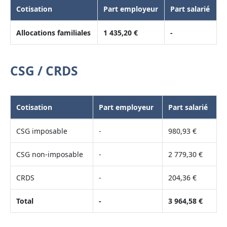
Cotisation
Part employeur
Part salarié
Allocations familiales
1 435,20 €
-
CSG / CRDS
Cotisation
Part employeur
Part salarié
CSG imposable
-
980,93 €
CSG non-imposable
-
2 779,30 €
CRDS
-
204,36 €
Total
-
3 964,58 €