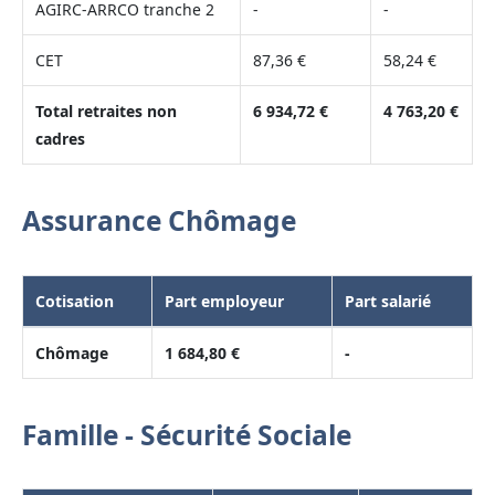
AGIRC-ARRCO tranche 2
-
-
CET
87,36 €
58,24 €
Total retraites non
6 934,72 €
4 763,20 €
cadres
Assurance Chômage
Cotisation
Part employeur
Part salarié
Chômage
1 684,80 €
-
Famille - Sécurité Sociale