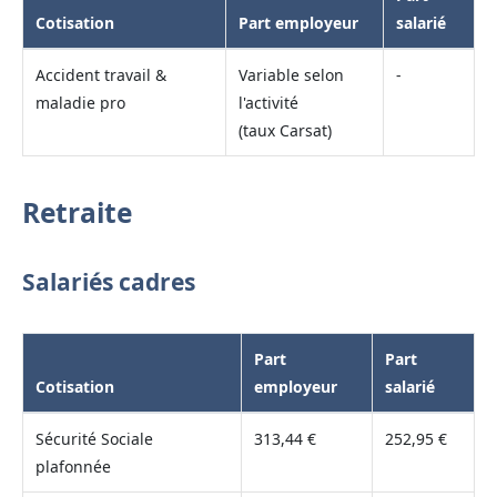
Cotisation
Part employeur
salarié
Accident travail &
Variable selon
-
maladie pro
l'activité
(taux Carsat)
Retraite
Salariés cadres
Part
Part
Cotisation
employeur
salarié
Sécurité Sociale
313,44 €
252,95 €
plafonnée