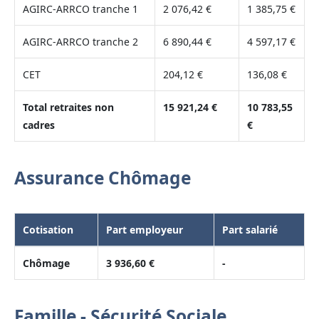
AGIRC-ARRCO tranche 1
2 076,42 €
1 385,75 €
AGIRC-ARRCO tranche 2
6 890,44 €
4 597,17 €
CET
204,12 €
136,08 €
Total retraites non
15 921,24 €
10 783,55
cadres
€
Assurance Chômage
Cotisation
Part employeur
Part salarié
Chômage
3 936,60 €
-
Famille - Sécurité Sociale