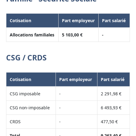
Cotisation
Part employeur
Part salarié
Allocations familiales
5 103,00 €
-
CSG / CRDS
Cotisation
Part employeur
Part salarié
CSG imposable
-
2 291,98 €
CSG non-imposable
-
6 493,93 €
CRDS
-
477,50 €
Total
-
9 263,40 €