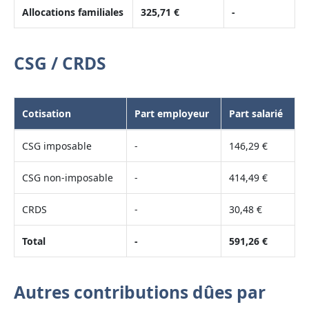
Allocations familiales
325,71 €
-
CSG / CRDS
Cotisation
Part employeur
Part salarié
CSG imposable
-
146,29 €
CSG non-imposable
-
414,49 €
CRDS
-
30,48 €
Total
-
591,26 €
Autres contributions dûes par