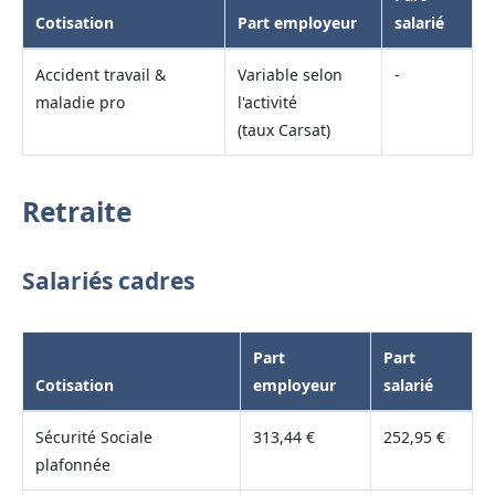
Cotisation
Part employeur
salarié
Accident travail &
Variable selon
-
maladie pro
l'activité
(taux Carsat)
Retraite
Salariés cadres
Part
Part
Cotisation
employeur
salarié
Sécurité Sociale
313,44 €
252,95 €
plafonnée