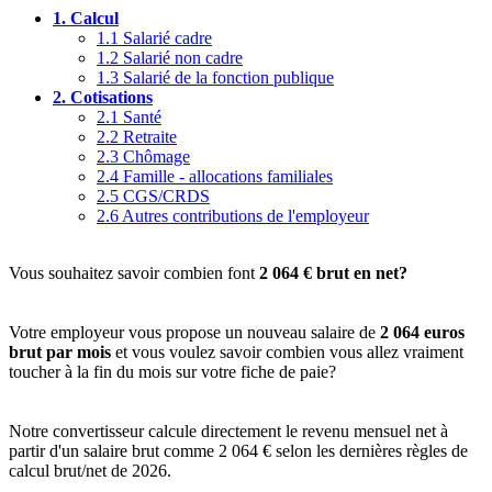
1.
Calcul
1.1
Salarié cadre
1.2
Salarié non cadre
1.3
Salarié de la fonction publique
2.
Cotisations
2.1
Santé
2.2
Retraite
2.3
Chômage
2.4
Famille - allocations familiales
2.5
CGS/CRDS
2.6
Autres contributions de l'employeur
Vous souhaitez savoir combien font
2 064 € brut en net?
Votre employeur vous propose un nouveau salaire de
2 064 euros
brut par mois
et vous voulez savoir combien vous allez vraiment
toucher à la fin du mois sur votre fiche de paie?
Notre convertisseur calcule directement le revenu mensuel net à
partir d'un salaire brut comme 2 064 € selon les dernières règles de
calcul brut/net de 2026.