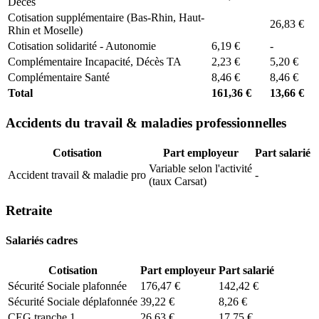
Décès
Cotisation supplémentaire (Bas-Rhin, Haut-
26,83 €
Rhin et Moselle)
Cotisation solidarité - Autonomie
6,19 €
-
Complémentaire Incapacité, Décès TA
2,23 €
5,20 €
Complémentaire Santé
8,46 €
8,46 €
Total
161,36 €
13,66 €
Accidents du travail & maladies professionnelles
Cotisation
Part employeur
Part salarié
Variable selon l'activité
Accident travail & maladie pro
-
(taux Carsat)
Retraite
Salariés cadres
Cotisation
Part employeur
Part salarié
Sécurité Sociale plafonnée
176,47 €
142,42 €
Sécurité Sociale déplafonnée
39,22 €
8,26 €
CEG tranche 1
26,63 €
17,75 €