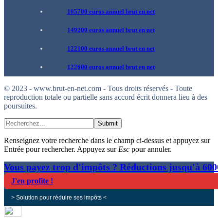
105700 euros annuel brut en net
149200 euros annuel brut en net
122100 euros annuel brut en net
122600 euros annuel brut en net
© 2023 - www.brut-en-net.com - Tous droits réservés - Toute
reproduction totale ou partielle sans accord écrit donnera lieu à des
poursuites.
Submit
Renseignez votre recherche dans le champ ci-dessus et appuyez sur
Entrée pour rechercher. Appuyez sur
Esc
pour annuler.
Vous payez trop d'impôts ? Réductions jusqu'à 60
J'en profite !
> Solution pour réduire ses impôts <