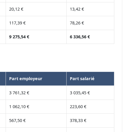
20,12 €
13,42 €
117,39 €
78,26 €
9 275,54 €
6 336,56 €
Part employeur
Part salarié
3 761,32 €
3 035,45 €
1 062,10 €
223,60 €
567,50 €
378,33 €