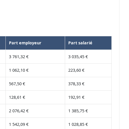
Part employeur
Part salarié
3 761,32 €
3 035,45 €
1 062,10 €
223,60 €
567,50 €
378,33 €
128,61 €
192,91 €
2 076,42 €
1 385,75 €
1 542,09 €
1 028,85 €