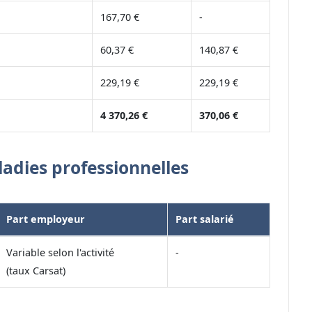
167,70 €
-
60,37 €
140,87 €
229,19 €
229,19 €
4 370,26 €
370,06 €
ladies professionnelles
Part employeur
Part salarié
Variable selon l'activité
-
(taux Carsat)