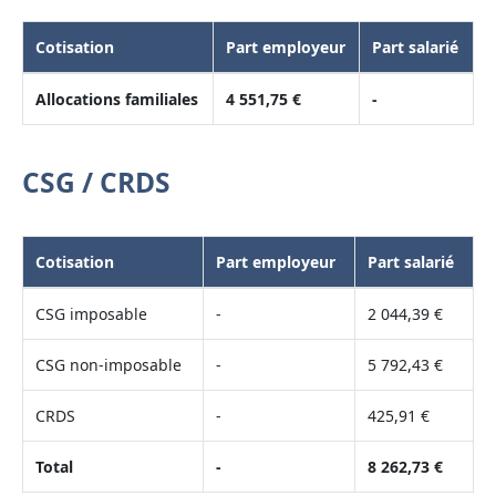
Cotisation
Part employeur
Part salarié
Allocations familiales
4 551,75 €
-
CSG / CRDS
Cotisation
Part employeur
Part salarié
CSG imposable
-
2 044,39 €
CSG non-imposable
-
5 792,43 €
CRDS
-
425,91 €
Total
-
8 262,73 €