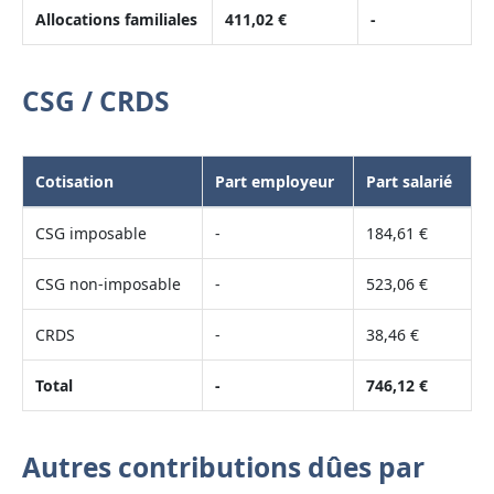
Allocations familiales
411,02 €
-
CSG / CRDS
Cotisation
Part employeur
Part salarié
CSG imposable
-
184,61 €
CSG non-imposable
-
523,06 €
CRDS
-
38,46 €
Total
-
746,12 €
Autres contributions dûes par