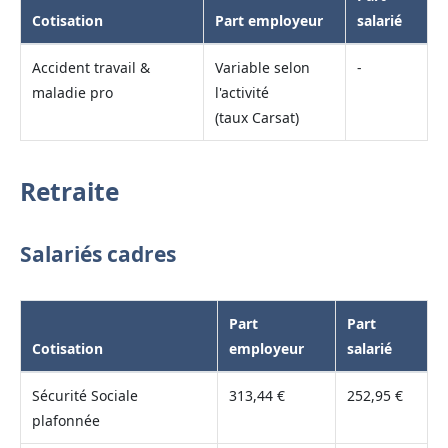
Cotisation
Part employeur
salarié
Accident travail &
Variable selon
-
maladie pro
l'activité
(taux Carsat)
Retraite
Salariés cadres
Part
Part
Cotisation
employeur
salarié
Sécurité Sociale
313,44 €
252,95 €
plafonnée