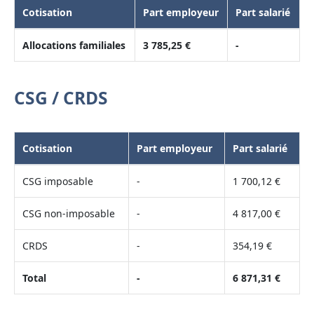
Cotisation
Part employeur
Part salarié
Allocations familiales
3 785,25 €
-
CSG / CRDS
Cotisation
Part employeur
Part salarié
CSG imposable
-
1 700,12 €
CSG non-imposable
-
4 817,00 €
CRDS
-
354,19 €
Total
-
6 871,31 €