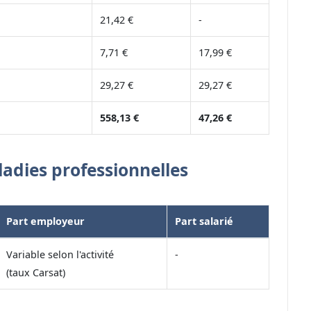
21,42 €
-
7,71 €
17,99 €
29,27 €
29,27 €
558,13 €
47,26 €
ladies professionnelles
Part employeur
Part salarié
Variable selon l'activité
-
(taux Carsat)