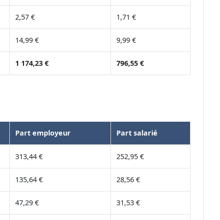
2,57 €
1,71 €
14,99 €
9,99 €
1 174,23 €
796,55 €
Part employeur
Part salarié
313,44 €
252,95 €
135,64 €
28,56 €
47,29 €
31,53 €