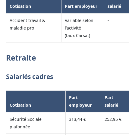
Cotisation
Part employeur
salarié
Accident travail &
Variable selon
-
maladie pro
l'activité
(taux Carsat)
Retraite
Salariés cadres
Part
Part
Cotisation
employeur
salarié
Sécurité Sociale
313,44 €
252,95 €
plafonnée