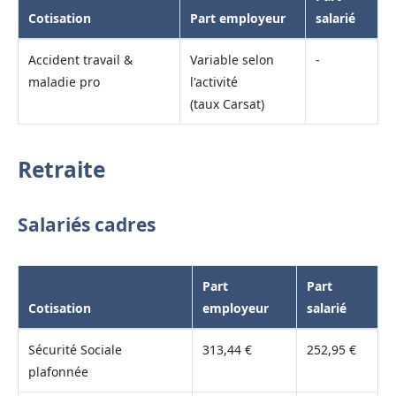
Cotisation
Part employeur
salarié
Accident travail &
Variable selon
-
maladie pro
l'activité
(taux Carsat)
Retraite
Salariés cadres
Part
Part
Cotisation
employeur
salarié
Sécurité Sociale
313,44 €
252,95 €
plafonnée