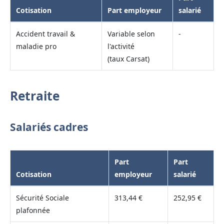
Cotisation
Part employeur
salarié
Accident travail &
Variable selon
-
maladie pro
l'activité
(taux Carsat)
Retraite
Salariés cadres
Part
Part
Cotisation
employeur
salarié
Sécurité Sociale
313,44 €
252,95 €
plafonnée