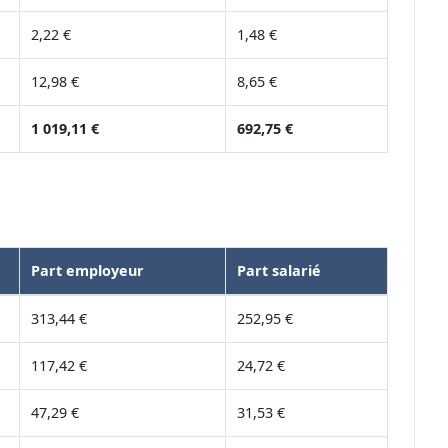
2,22 €
1,48 €
12,98 €
8,65 €
1 019,11 €
692,75 €
Part employeur
Part salarié
313,44 €
252,95 €
117,42 €
24,72 €
47,29 €
31,53 €