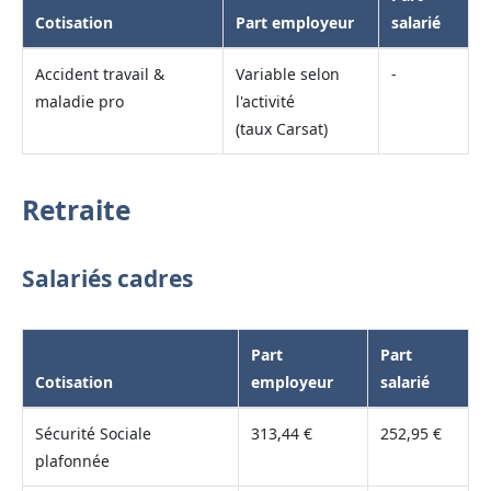
Cotisation
Part employeur
salarié
Accident travail &
Variable selon
-
maladie pro
l'activité
(taux Carsat)
Retraite
Salariés cadres
Part
Part
Cotisation
employeur
salarié
Sécurité Sociale
313,44 €
252,95 €
plafonnée