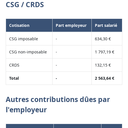
CSG / CRDS
Cotisation
Part employeur
Part salarié
CSG imposable
-
634,30 €
CSG non-imposable
-
1 797,19 €
CRDS
-
132,15 €
Total
-
2 563,64 €
Autres contributions dûes par
l'employeur