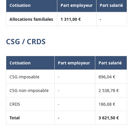
Cotisation
Part employeur
Part salarié
Allocations familiales
1 311,00 €
-
CSG / CRDS
Cotisation
Part employeur
Part salarié
CSG imposable
-
896,04 €
CSG non-imposable
-
2 538,78 €
CRDS
-
186,68 €
Total
-
3 621,50 €