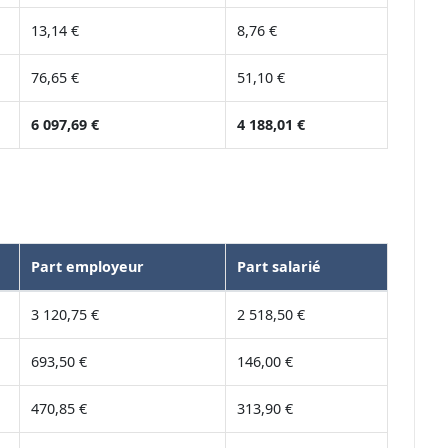
13,14 €
8,76 €
76,65 €
51,10 €
6 097,69 €
4 188,01 €
Part employeur
Part salarié
3 120,75 €
2 518,50 €
693,50 €
146,00 €
470,85 €
313,90 €