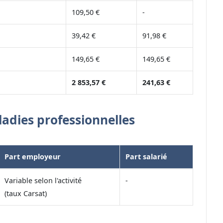
109,50 €
-
39,42 €
91,98 €
149,65 €
149,65 €
2 853,57 €
241,63 €
ladies professionnelles
Part employeur
Part salarié
Variable selon l'activité
-
(taux Carsat)