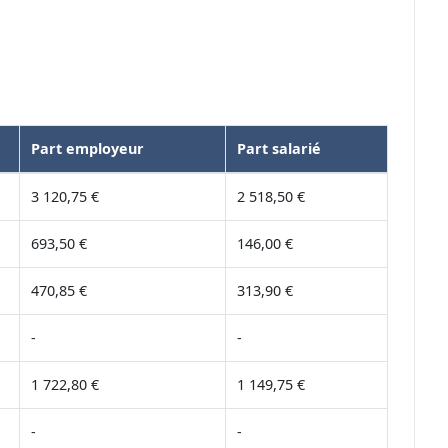
Part employeur
Part salarié
3 120,75 €
2 518,50 €
693,50 €
146,00 €
470,85 €
313,90 €
-
-
1 722,80 €
1 149,75 €
-
-