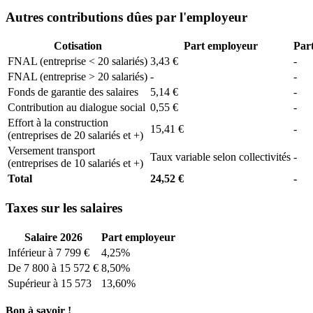
Autres contributions dûes par l'employeur
Cotisation
Part employeur
Part
FNAL (entreprise < 20 salariés)
3,43 €
-
FNAL (entreprise > 20 salariés)
-
-
Fonds de garantie des salaires
5,14 €
-
Contribution au dialogue social
0,55 €
-
Effort à la construction
15,41 €
-
(entreprises de 20 salariés et +)
Versement transport
Taux variable selon collectivités
-
(entreprises de 10 salariés et +)
Total
24,52 €
-
Taxes sur les salaires
Salaire 2026
Part employeur
Inférieur à 7 799 €
4,25%
De 7 800 à 15 572 €
8,50%
Supérieur à 15 573
13,60%
Bon à savoir !