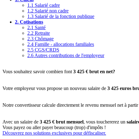
1.1
Salarié cadre
1.2
Salarié non cadre
1.3
Salarié de la fonction publique
2.
Cotisations
2.1
Santé
2.2
Retraite
2.3
Chômage
2.4
Famille - allocations familiales
2.5
CGS/CRDS
2.6
Autres contributions de l'employeur
Vous souhaitez savoir combien font
3 425 € brut en net?
Votre employeur vous propose un nouveau salaire de
3 425 euros br
Notre convertisseur calcule directement le revenu mensuel net à partir
Avec un salaire de
3 425 € brut mensuel
, vous touchererez un
salai
Vous payez ou aller payer beaucoup (trop) d'impôts !
Découvrez nos solutions exclusives pour défiscaliser.