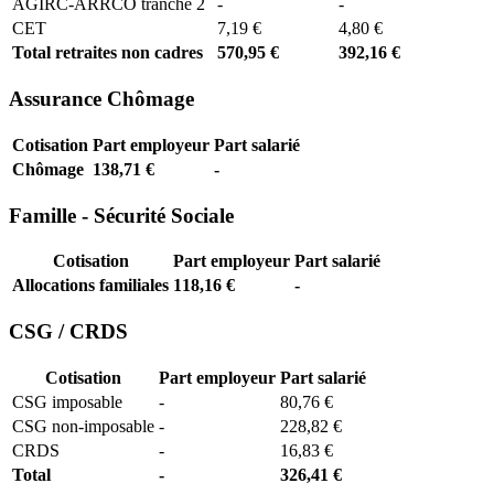
AGIRC-ARRCO tranche 2
-
-
CET
7,19 €
4,80 €
Total retraites non cadres
570,95 €
392,16 €
Assurance Chômage
Cotisation
Part employeur
Part salarié
Chômage
138,71 €
-
Famille - Sécurité Sociale
Cotisation
Part employeur
Part salarié
Allocations familiales
118,16 €
-
CSG / CRDS
Cotisation
Part employeur
Part salarié
CSG imposable
-
80,76 €
CSG non-imposable
-
228,82 €
CRDS
-
16,83 €
Total
-
326,41 €