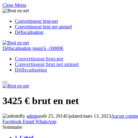
Close Menu
Convertisseur brut-net
Convertisseur brut net annuel
Défiscalisation
Défiscalisation jusqu'à -10000€
Convertisseur brut-net
Convertisseur brut net annuel
Défiscalisation
3425 € brut en net
By
admin
août 25, 2014
Updated:
mars 13, 2023
Aucun comme
Facebook
Email
WhatsApp
Sommaire
1.
Calcul