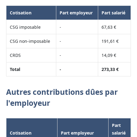
Cotisation
Part employeur
Part salarié
CSG imposable
-
67,63 €
CSG non-imposable
-
191,61 €
CRDS
-
14,09 €
Total
-
273,33 €
Autres contributions dûes par
l'employeur
Part
Cotisation
Part employeur
salarié