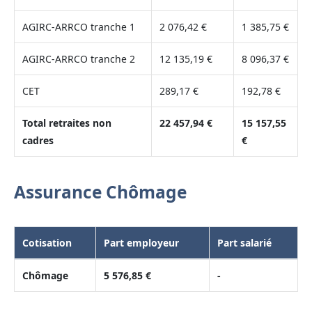
AGIRC-ARRCO tranche 1
2 076,42 €
1 385,75 €
AGIRC-ARRCO tranche 2
12 135,19 €
8 096,37 €
CET
289,17 €
192,78 €
Total retraites non
22 457,94 €
15 157,55
cadres
€
Assurance Chômage
Cotisation
Part employeur
Part salarié
Chômage
5 576,85 €
-