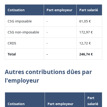
Cotisation
Part employeur
Part salarié
CSG imposable
-
61,05 €
CSG non-imposable
-
172,97 €
CRDS
-
12,72 €
Total
-
246,74 €
Autres contributions dûes par
l'employeur
Part
Cotisation
Part employeur
salarié