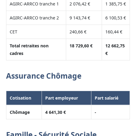
AGIRC-ARRCO tranche 1
2 076,42 €
1 385,75 €
AGIRC-ARRCO tranche 2
9 143,74 €
6 100,53 €
CET
240,66 €
160,44 €
Total retraites non
18 729,60 €
12 662,75
cadres
€
Assurance Chômage
Cotisation
Part employeur
Part salarié
Chômage
4 641,30 €
-
Famille - Sécurité Sociale