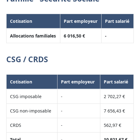
Cotisation
Part employeur
Part salarié
Allocations familiales
6 016,50 €
-
CSG / CRDS
Cotisation
Part employeur
Part salarié
CSG imposable
-
2 702,27 €
CSG non-imposable
-
7 656,43 €
CRDS
-
562,97 €
Total
-
10 921,67 €