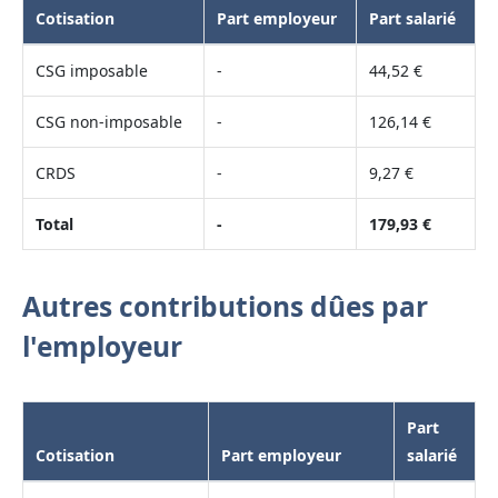
Cotisation
Part employeur
Part salarié
CSG imposable
-
44,52 €
CSG non-imposable
-
126,14 €
CRDS
-
9,27 €
Total
-
179,93 €
Autres contributions dûes par
l'employeur
Part
Cotisation
Part employeur
salarié