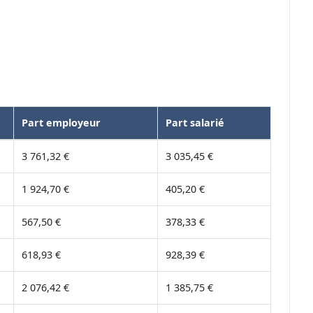
Part employeur
Part salarié
3 761,32 €
3 035,45 €
1 924,70 €
405,20 €
567,50 €
378,33 €
618,93 €
928,39 €
2 076,42 €
1 385,75 €