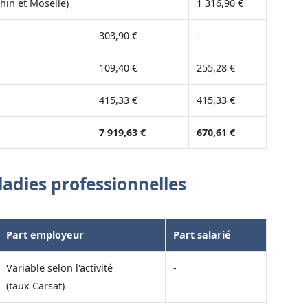
hin et Moselle)
1 316,90 €
303,90 €
-
109,40 €
255,28 €
415,33 €
415,33 €
7 919,63 €
670,61 €
ladies professionnelles
Part employeur
Part salarié
Variable selon l'activité
-
(taux Carsat)