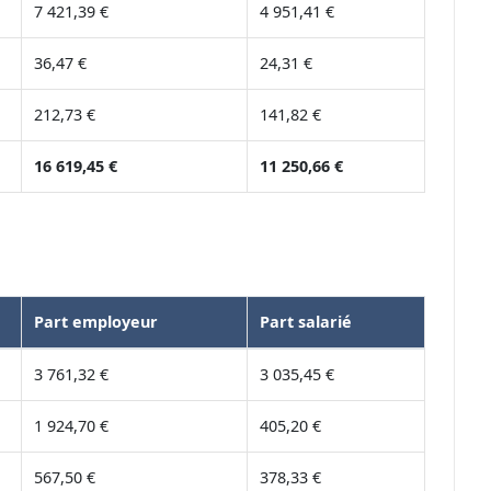
7 421,39 €
4 951,41 €
36,47 €
24,31 €
212,73 €
141,82 €
16 619,45 €
11 250,66 €
Part employeur
Part salarié
3 761,32 €
3 035,45 €
1 924,70 €
405,20 €
567,50 €
378,33 €