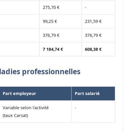
275,70 €
-
99,25 €
231,59 €
376,79 €
376,79 €
7 184,74 €
608,38 €
ladies professionnelles
Part employeur
Part salarié
Variable selon l'activité
-
(taux Carsat)