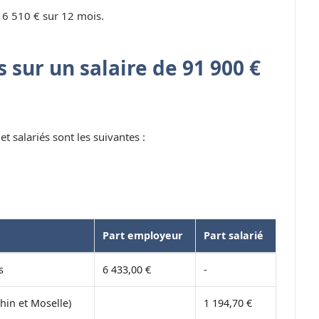
 6 510 € sur 12 mois.
 sur un salaire de 91 900 €
t salariés sont les suivantes :
Part employeur
Part salarié
s
6 433,00 €
-
hin et Moselle)
1 194,70 €