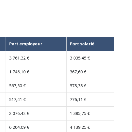
Part employeur
Part salarié
3 761,32 €
3 035,45 €
1 746,10 €
367,60 €
567,50 €
378,33 €
517,41 €
776,11 €
2 076,42 €
1 385,75 €
6 204,09 €
4 139,25 €