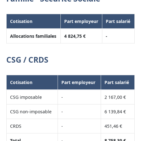
Cotisation
Part employeur
Part salarié
Allocations familiales
4 824,75 €
-
CSG / CRDS
Cotisation
Part employeur
Part salarié
CSG imposable
-
2 167,00 €
CSG non-imposable
-
6 139,84 €
CRDS
-
451,46 €
Total
-
8 758,30 €