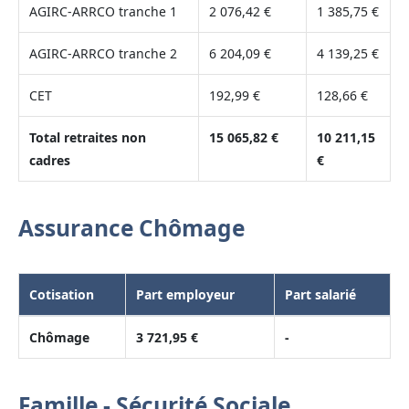
AGIRC-ARRCO tranche 1
2 076,42 €
1 385,75 €
AGIRC-ARRCO tranche 2
6 204,09 €
4 139,25 €
CET
192,99 €
128,66 €
Total retraites non
15 065,82 €
10 211,15
cadres
€
Assurance Chômage
Cotisation
Part employeur
Part salarié
Chômage
3 721,95 €
-
Famille - Sécurité Sociale