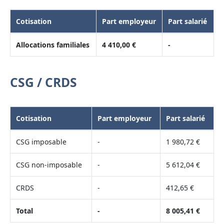
Cotisation
Part employeur
Part salarié
Allocations familiales
4 410,00 €
-
CSG / CRDS
Cotisation
Part employeur
Part salarié
CSG imposable
-
1 980,72 €
CSG non-imposable
-
5 612,04 €
CRDS
-
412,65 €
Total
-
8 005,41 €