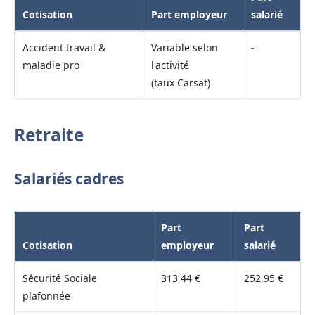
Cotisation
Part employeur
salarié
Accident travail &
Variable selon
-
maladie pro
l'activité
(taux Carsat)
Retraite
Salariés cadres
Part
Part
Cotisation
employeur
salarié
Sécurité Sociale
313,44 €
252,95 €
plafonnée