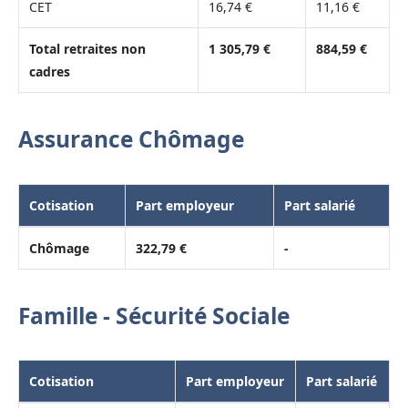
CET
16,74 €
11,16 €
Total retraites non
1 305,79 €
884,59 €
cadres
Assurance Chômage
Cotisation
Part employeur
Part salarié
Chômage
322,79 €
-
Famille - Sécurité Sociale
Cotisation
Part employeur
Part salarié