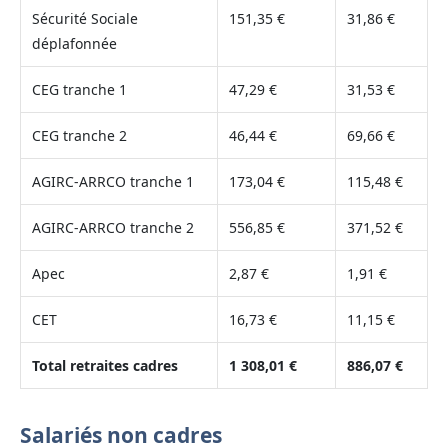
Sécurité Sociale
151,35 €
31,86 €
déplafonnée
CEG tranche 1
47,29 €
31,53 €
CEG tranche 2
46,44 €
69,66 €
AGIRC-ARRCO tranche 1
173,04 €
115,48 €
AGIRC-ARRCO tranche 2
556,85 €
371,52 €
Apec
2,87 €
1,91 €
CET
16,73 €
11,15 €
Total retraites cadres
1 308,01 €
886,07 €
Salariés non cadres