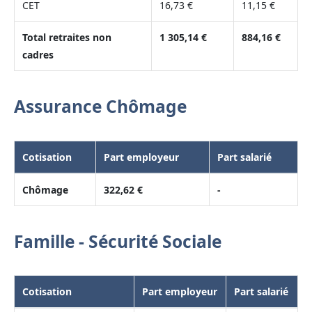
CET
16,73 €
11,15 €
Total retraites non
1 305,14 €
884,16 €
cadres
Assurance Chômage
Cotisation
Part employeur
Part salarié
Chômage
322,62 €
-
Famille - Sécurité Sociale
Cotisation
Part employeur
Part salarié