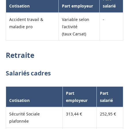
Cotisation
Part employeur
salarié
Accident travail &
Variable selon
-
maladie pro
l'activité
(taux Carsat)
Retraite
Salariés cadres
Part
Part
Cotisation
employeur
salarié
Sécurité Sociale
313,44 €
252,95 €
plafonnée