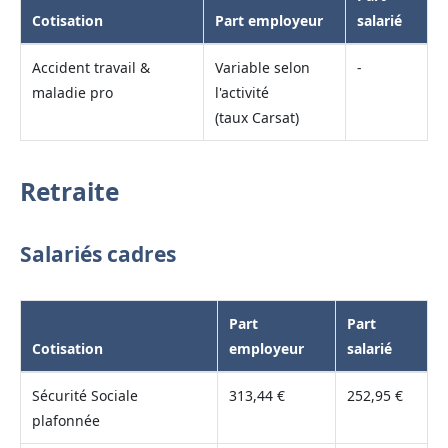
Cotisation
Part employeur
salarié
Accident travail &
Variable selon
-
maladie pro
l'activité
(taux Carsat)
Retraite
Salariés cadres
Part
Part
Cotisation
employeur
salarié
Sécurité Sociale
313,44 €
252,95 €
plafonnée