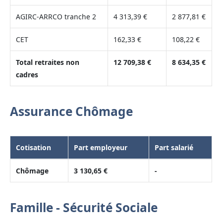
AGIRC-ARRCO tranche 2
4 313,39 €
2 877,81 €
CET
162,33 €
108,22 €
Total retraites non
12 709,38 €
8 634,35 €
cadres
Assurance Chômage
Cotisation
Part employeur
Part salarié
Chômage
3 130,65 €
-
Famille - Sécurité Sociale