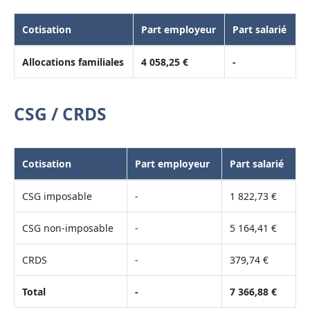
Cotisation
Part employeur
Part salarié
Allocations familiales
4 058,25 €
-
CSG / CRDS
Cotisation
Part employeur
Part salarié
CSG imposable
-
1 822,73 €
CSG non-imposable
-
5 164,41 €
CRDS
-
379,74 €
Total
-
7 366,88 €