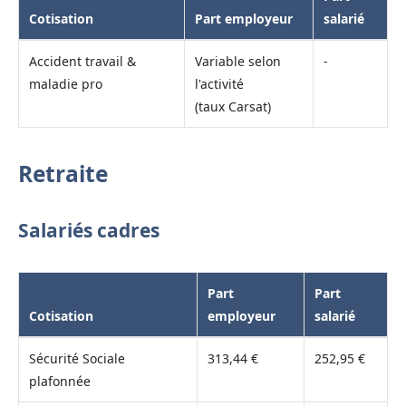
Cotisation
Part employeur
salarié
Accident travail &
Variable selon
-
maladie pro
l'activité
(taux Carsat)
Retraite
Salariés cadres
Part
Part
Cotisation
employeur
salarié
Sécurité Sociale
313,44 €
252,95 €
plafonnée