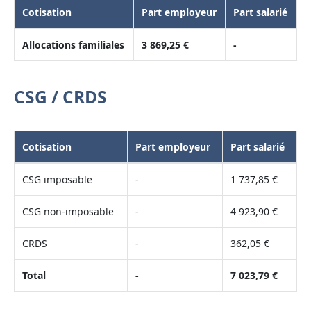
Cotisation
Part employeur
Part salarié
Allocations familiales
3 869,25 €
-
CSG / CRDS
Cotisation
Part employeur
Part salarié
CSG imposable
-
1 737,85 €
CSG non-imposable
-
4 923,90 €
CRDS
-
362,05 €
Total
-
7 023,79 €