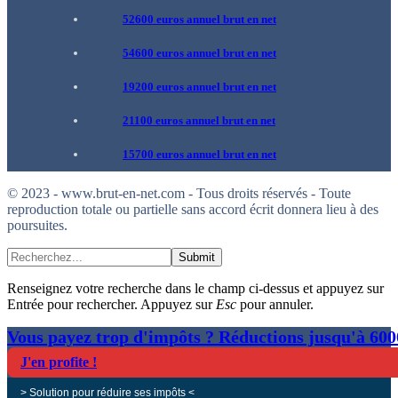
52600 euros annuel brut en net
54600 euros annuel brut en net
19200 euros annuel brut en net
21100 euros annuel brut en net
15700 euros annuel brut en net
© 2023 - www.brut-en-net.com - Tous droits réservés - Toute
reproduction totale ou partielle sans accord écrit donnera lieu à des
poursuites.
Submit
Renseignez votre recherche dans le champ ci-dessus et appuyez sur
Entrée pour rechercher. Appuyez sur
Esc
pour annuler.
Vous payez trop d'impôts ? Réductions jusqu'à 60
J'en profite !
> Solution pour réduire ses impôts <