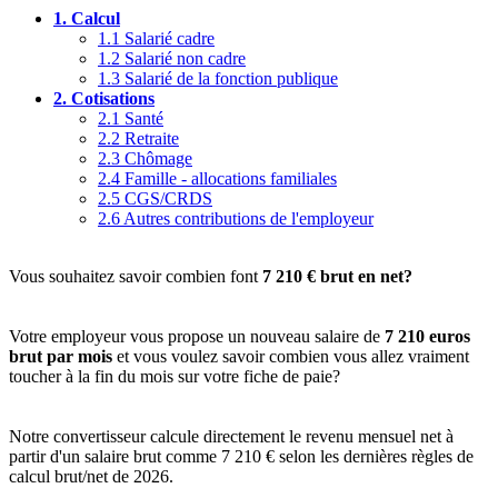
1.
Calcul
1.1
Salarié cadre
1.2
Salarié non cadre
1.3
Salarié de la fonction publique
2.
Cotisations
2.1
Santé
2.2
Retraite
2.3
Chômage
2.4
Famille - allocations familiales
2.5
CGS/CRDS
2.6
Autres contributions de l'employeur
Vous souhaitez savoir combien font
7 210 € brut en net?
Votre employeur vous propose un nouveau salaire de
7 210 euros
brut par mois
et vous voulez savoir combien vous allez vraiment
toucher à la fin du mois sur votre fiche de paie?
Notre convertisseur calcule directement le revenu mensuel net à
partir d'un salaire brut comme 7 210 € selon les dernières règles de
calcul brut/net de 2026.