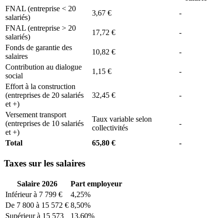
FNAL (entreprise < 20
3,67 €
-
salariés)
FNAL (entreprise > 20
17,72 €
-
salariés)
Fonds de garantie des
10,82 €
-
salaires
Contribution au dialogue
1,15 €
-
social
Effort à la construction
(entreprises de 20 salariés
32,45 €
-
et +)
Versement transport
Taux variable selon
(entreprises de 10 salariés
-
collectivités
et +)
Total
65,80 €
-
Taxes sur les salaires
Salaire 2026
Part employeur
Inférieur à 7 799 €
4,25%
De 7 800 à 15 572 €
8,50%
Supérieur à 15 573
13,60%