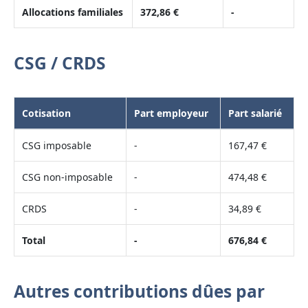
Allocations familiales
372,86 €
-
CSG / CRDS
Cotisation
Part employeur
Part salarié
CSG imposable
-
167,47 €
CSG non-imposable
-
474,48 €
CRDS
-
34,89 €
Total
-
676,84 €
Autres contributions dûes par