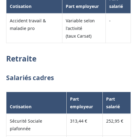
Cotisation
Part employeur
salarié
Accident travail &
Variable selon
-
maladie pro
l'activité
(taux Carsat)
Retraite
Salariés cadres
Part
Part
Cotisation
employeur
salarié
Sécurité Sociale
313,44 €
252,95 €
plafonnée