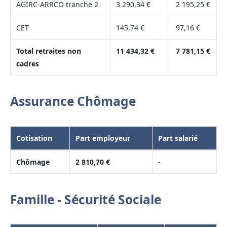
AGIRC-ARRCO tranche 2
3 290,34 €
2 195,25 €
CET
145,74 €
97,16 €
Total retraites non
11 434,32 €
7 781,15 €
cadres
Assurance Chômage
Cotisation
Part employeur
Part salarié
Chômage
2 810,70 €
-
Famille - Sécurité Sociale