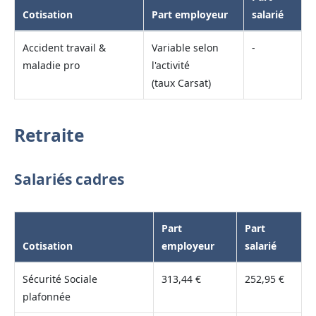
Cotisation
Part employeur
salarié
Accident travail &
Variable selon
-
maladie pro
l'activité
(taux Carsat)
Retraite
Salariés cadres
Part
Part
Cotisation
employeur
salarié
Sécurité Sociale
313,44 €
252,95 €
plafonnée