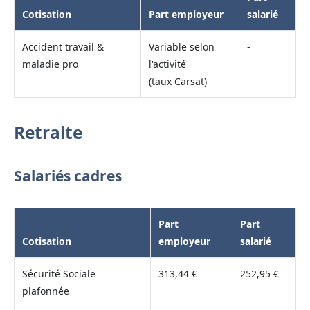
Cotisation
Part employeur
salarié
Accident travail &
Variable selon
-
maladie pro
l'activité
(taux Carsat)
Retraite
Salariés cadres
Part
Part
Cotisation
employeur
salarié
Sécurité Sociale
313,44 €
252,95 €
plafonnée