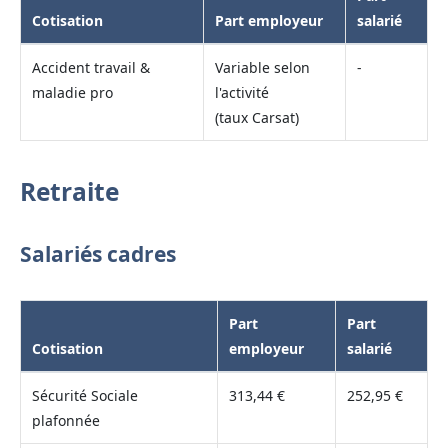
Cotisation
Part employeur
salarié
Accident travail &
Variable selon
-
maladie pro
l'activité
(taux Carsat)
Retraite
Salariés cadres
Part
Part
Cotisation
employeur
salarié
Sécurité Sociale
313,44 €
252,95 €
plafonnée