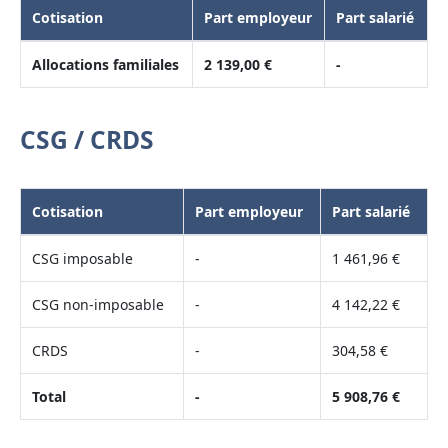
Cotisation
Part employeur
Part salarié
Allocations familiales
2 139,00 €
-
CSG / CRDS
Cotisation
Part employeur
Part salarié
CSG imposable
-
1 461,96 €
CSG non-imposable
-
4 142,22 €
CRDS
-
304,58 €
Total
-
5 908,76 €