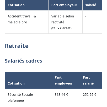
Cotisation
Part employeur
salarié
Accident travail &
Variable selon
-
maladie pro
l'activité
(taux Carsat)
Retraite
Salariés cadres
Part
Part
Cotisation
employeur
salarié
Sécurité Sociale
313,44 €
252,95 €
plafonnée