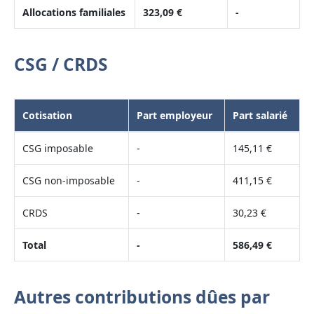
Allocations familiales
323,09 €
-
CSG / CRDS
Cotisation
Part employeur
Part salarié
CSG imposable
-
145,11 €
CSG non-imposable
-
411,15 €
CRDS
-
30,23 €
Total
-
586,49 €
Autres contributions dûes par