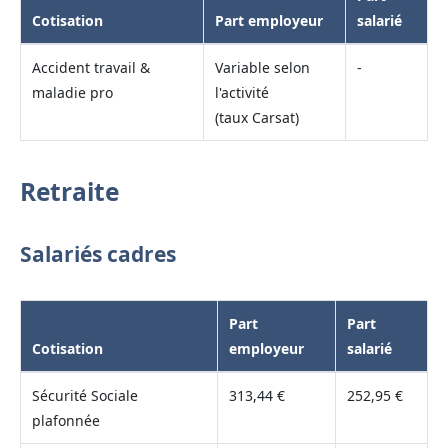
Cotisation
Part employeur
salarié
Accident travail &
Variable selon
-
maladie pro
l'activité
(taux Carsat)
Retraite
Salariés cadres
Part
Part
Cotisation
employeur
salarié
Sécurité Sociale
313,44 €
252,95 €
plafonnée