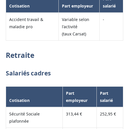
Cotisation
Part employeur
salarié
Accident travail &
Variable selon
-
maladie pro
l'activité
(taux Carsat)
Retraite
Salariés cadres
Part
Part
Cotisation
employeur
salarié
Sécurité Sociale
313,44 €
252,95 €
plafonnée