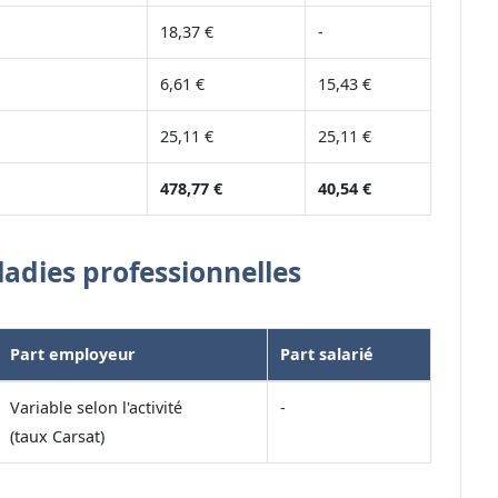
18,37 €
-
6,61 €
15,43 €
25,11 €
25,11 €
478,77 €
40,54 €
ladies professionnelles
Part employeur
Part salarié
Variable selon l'activité
-
(taux Carsat)