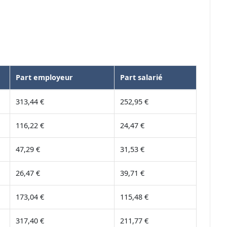
Part employeur
Part salarié
313,44 €
252,95 €
116,22 €
24,47 €
47,29 €
31,53 €
26,47 €
39,71 €
173,04 €
115,48 €
317,40 €
211,77 €