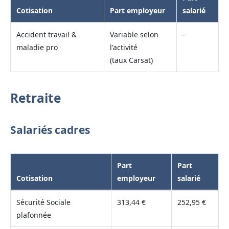
Cotisation
Part employeur
salarié
Accident travail &
Variable selon
-
maladie pro
l'activité
(taux Carsat)
Retraite
Salariés cadres
Part
Part
Cotisation
employeur
salarié
Sécurité Sociale
313,44 €
252,95 €
plafonnée